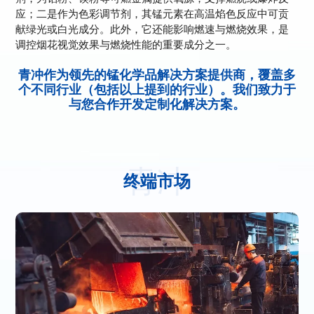
应；二是作为色彩调节剂，其锰元素在高温焰色反应中可贡
献绿光或白光成分。此外，它还能影响燃速与燃烧效果，是
调控烟花视觉效果与燃烧性能的重要成分之一。
青冲作为领先的锰化学品解决方案提供商，覆盖多
个不同行业（包括以上提到的行业）。我们致力于
与您合作开发定制化解决方案。
青冲
终端市场