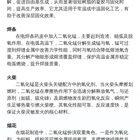
解，促进自由基生成，从而显著缩短树脂的凝胶与固化时
间，提高生产效率。它尤其适用于常温或中温固化工艺，有
助于改善深层固化效果。
焊条
在电焊条药皮中加入二氧化锰，主要起到造渣、稳弧及脱
氧作用。在电弧高温下，二氧化锰分解生成锰与氧，锰可过
渡到焊缝金属中改善力学性能，同时与氧结合降低熔池氧含
量。其分解产物能形成熔渣覆盖焊缝，保护高温金属并稳定
电弧燃烧，提升焊接质量。
火柴
二氧化锰是火柴头关键配方中的氧化剂。当火柴头摩擦划
燃时，二氧化锰在摩擦热作用下会迅速分解释放氧气，与还
原剂（如硫、硫化锑）及易燃物发生剧烈氧化反应，瞬间产
生足够热量引燃火柴梗。其氧化性能可靠、反应速度快，是
保证火柴灵敏发火的核心材料。
烟花
在烟花制造中，二氧化锰扮演双重角色。一是作为氧化
剂，为铝粉、镁粉等可燃金属提供氧源，支撑燃烧或爆炸反