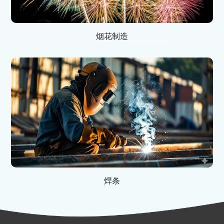
烟花制造
焊条