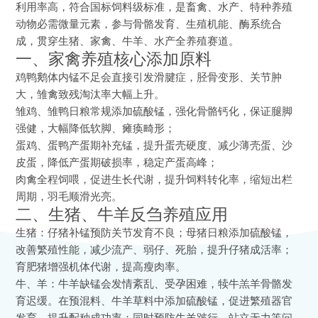
利用率高，符合国标饲料级标准，是畜禽、水产、特种养殖
动物必需微量元素，参与骨骼发育、生殖机能、酶系统合
成，贯穿生猪、家禽、牛羊、水产全养殖赛道。
一、家禽养殖核心添加原料
鸡鸭鹅体内锰不足会直接引发滑腱症，胫骨变形、关节肿
大，雏禽致残淘汰率大幅上升。
雏鸡、雏鸭日粮常规添加硫酸锰，强化骨骼钙化，保证腿脚
强健，大幅降低软脚、瘫痪畸形；
蛋鸡、蛋鸭产蛋期补充锰，提升蛋壳硬度、减少薄壳蛋、沙
皮蛋，降低产蛋期破损率，稳定产蛋高峰；
肉禽全程饲喂，促进生长代谢，提升饲料转化率，缩短出栏
周期，羽毛顺滑光亮。
二、生猪、牛羊反刍养殖应用
生猪：仔猪补锰预防关节发育不良；母猪日粮添加硫酸锰，
改善繁殖性能，减少流产、弱仔、死胎，提升仔猪成活率；
育肥猪增强机体代谢，提高瘦肉率。
牛、羊：牛羊缺锰会发情紊乱、受孕困难，犊牛羔羊骨骼发
育迟缓。在预混料、牛羊草料中添加硫酸锰，促进繁殖器官
发育，提升配种成功率；同时预防牛羊跛行、站立无力等问