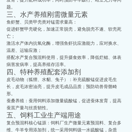
题。
三、水产养殖刚需微量元素
鱼虾蟹、贝类甲壳类对锰需求量高：
促进虾蟹甲壳硬化，加速正常脱壳，避免脱壳不遂、软壳死
亡；
激活水产体内抗氧化酶，增强鱼虾抗应激能力，应对换水、
温差、运输应激；
搭配水产复合预混料使用，提升摄食效率，降低烂鳃、体表
病害发病率，提高养殖存活率。
四、特种养殖配套添加剂
皮毛动物（狐狸、水貂、兔子）：补充硫酸锰促进皮毛生
长，皮毛浓密油亮，提升皮毛成品品质；预防幼兽骨骼畸
形。
蚕桑养殖：蚕用饲料添加微量硫酸锰，促进蚕体发育，提高
蚕茧产量与丝质韧性。
五、饲料工业生产端用途
复合预混料核心锰源：饲料厂生产微量元素预混料、复合多
维、牛羊专用添加剂，统一采用饲料级一水硫酸锰，杂质