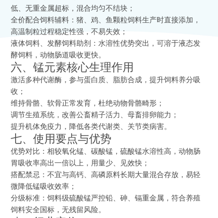
低、无重金属超标，混合均匀不结块；
全价配合饲料辅料：猪、鸡、鱼颗粒饲料生产时直接添加，
高温制粒过程稳定性强，不易失效；
液体饲料、发酵饲料助剂：水溶性优势突出，可溶于液态发
酵饲料，动物肠道吸收更快。
六、锰元素核心生理作用
激活多种代谢酶，参与蛋白质、脂肪合成，提升饲料养分吸
收；
维持骨骼、软骨正常发育，杜绝动物骨骼畸形；
调节生殖系统，改善公畜精子活力、母畜排卵能力；
提升机体免疫力，降低各类代谢类、关节类病害。
七、使用要点与优势
优势对比：相较氧化锰、碳酸锰，硫酸锰水溶性高，动物肠
胃吸收率高出一倍以上，用量少、见效快；
搭配禁忌：不宜与高钙、高磷原料长期大量混合存放，易轻
微降低锰吸收效率；
分级标准：饲料级硫酸锰严控铅、砷、镉重金属，符合养殖
饲料安全国标，无残留风险。