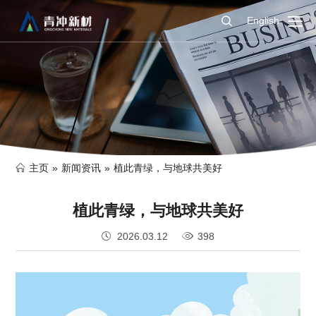
English
主页
»
新闻资讯
»
植此青绿，与地球共美好
植此青绿，与地球共美好
2026.03.12
398