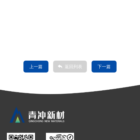
上一篇
返回列表
下一篇