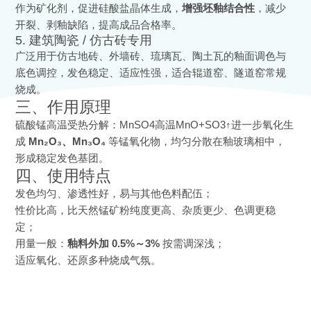
作为矿化剂，促进硅酸盐晶体生成，
增强坯釉结合性
，减少
开裂、剥釉缺陷，提高成品合格率。
5. 建筑陶瓷 / 仿古砖专用
广泛用于仿古地砖、外墙砖、琉璃瓦、陶土瓦的釉面调色与
底色调控，发色稳定、适应性强，适合辊道窑、隧道窑常规
烧成。
三、作用原理
硫酸锰高温受热分解：MnSO4​高温​MnO+SO3​↑进一步氧化生
成
Mn₂O₃、Mn₃O₄
等锰氧化物，均匀分散在釉玻璃相中，
形成稳定发色基团。
四、使用特点
发色均匀、渗透性好，易与其他色料配伍；
性价比高，比天然锰矿粉纯度更高、杂质更少、色调更稳
定；
用量一般：
釉料外加 0.5%～3%
按需调深浅；
适应氧化、还原多种烧成气氛。