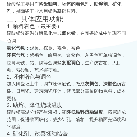
硫酸锰主要用作
陶瓷釉料、坯体的着色剂、助熔剂、矿化
剂
，是陶瓷工业常用锰系基础原料。
二、具体应用功能
1. 釉料着色（最主要）
硫酸锰经高温分解氧化生成
氧化锰
，在陶瓷烧成中呈现不同
色调：
氧化气氛
：浅黄、棕黄、褐色、茶色
还原气氛
：紫褐色、暗黑色、酱紫色、灰黑色可单独调色，
也可与铁、钴、镍等金属盐
复配调色
，生产仿古釉、天目
釉、紫砂釉、艺术窑变釉。
2. 坯体增色与调色
加入陶瓷坯土中，调节坯体底色，做成
灰褐色、深胎色
仿古
砖、日用瓷、建筑陶瓷坯体，替代部分高价矿物色料，成本
更低。
3. 助熔、降低烧成温度
硫酸锰高温分解产生液相，能
降低釉料熔融温度
、拓宽烧成
范围，促进釉面玻化，减少针孔、缩釉，提升釉面光泽度和
平整度。
4. 矿化剂、改善坯釉结合