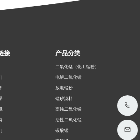
链接
产品分类
二氧化锰（化工锰粉）
们
电解二氧化锰
务
放电锰粉
景
锰砂滤料
讯
高纯二氧化锰
持
活性二氧化锰
们
碳酸锰