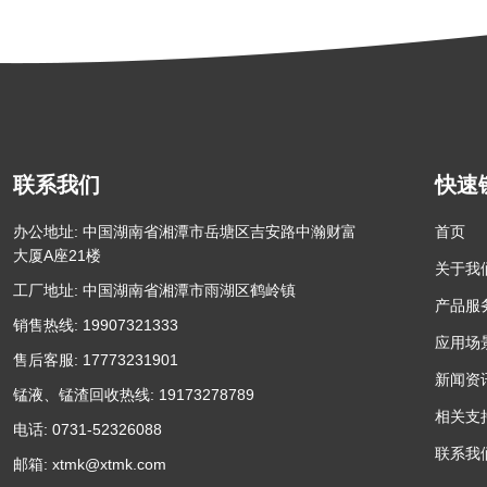
联系我们
快速
办公地址: 中国湖南省湘潭市岳塘区吉安路中瀚财富
首页
大厦A座21楼
关于我
工厂地址: 中国湖南省湘潭市雨湖区鹤岭镇
产品服
销售热线: 19907321333
应用场
售后客服: 17773231901
新闻资
锰液、锰渣回收热线: 19173278789
相关支
电话: 0731-52326088
联系我
邮箱:
xtmk@xtmk.com