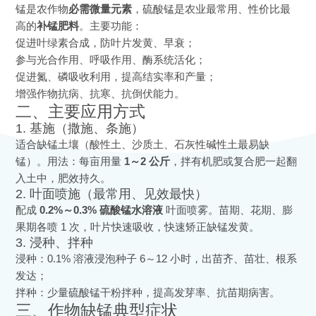
锰是农作物
必需微量元素
，硫酸锰是农业最常用、性价比最
高的
补锰肥料
。主要功能：
促进叶绿素合成，防叶片发黄、早衰；
参与光合作用、呼吸作用、酶系统活化；
促进氮、磷吸收利用，提高结实率和产量；
增强作物抗病、抗寒、抗倒伏能力。
二、主要应用方式
1. 基施（撒施、条施）
适合缺锰土壤（酸性土、沙质土、石灰性碱性土最易缺
锰）。用法：每亩用量
1～2 公斤
，拌有机肥或复合肥一起翻
入土中，肥效持久。
2. 叶面喷施（最常用、见效最快）
配成
0.2%～0.3% 硫酸锰水溶液
叶面喷雾。苗期、花期、膨
果期各喷 1 次，叶片快速吸收，快速矫正缺锰发黄。
3. 浸种、拌种
浸种：0.1% 溶液浸泡种子 6～12 小时，出苗齐、苗壮、根系
发达；
拌种：少量硫酸锰干粉拌种，提高发芽率、抗苗期病害。
三、作物缺锰典型症状