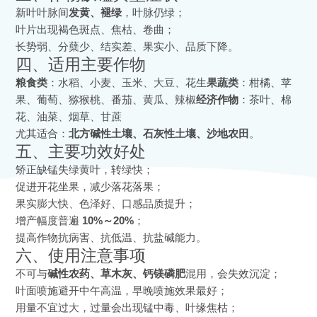
新叶叶脉间
发黄、褪绿
，叶脉仍绿；
叶片出现褐色斑点、焦枯、卷曲；
长势弱、分蘖少、结实差、果实小、品质下降。
四、适用主要作物
粮食类
：水稻、小麦、玉米、大豆、花生
果蔬类
：柑橘、苹
果、葡萄、猕猴桃、番茄、黄瓜、辣椒
经济作物
：茶叶、棉
花、油菜、烟草、甘蔗
尤其适合：
北方碱性土壤、石灰性土壤、沙地农田
。
五、主要功效好处
矫正缺锰失绿黄叶，转绿快；
促进开花坐果，减少落花落果；
果实膨大快、色泽好、口感品质提升；
增产幅度普遍
10%～20%
；
提高作物抗病害、抗低温、抗盐碱能力。
六、使用注意事项
不可与
碱性农药、草木灰、钙镁磷肥
混用，会失效沉淀；
叶面喷施避开中午高温，早晚喷施效果最好；
用量不宜过大，过量会出现锰中毒、叶缘焦枯；